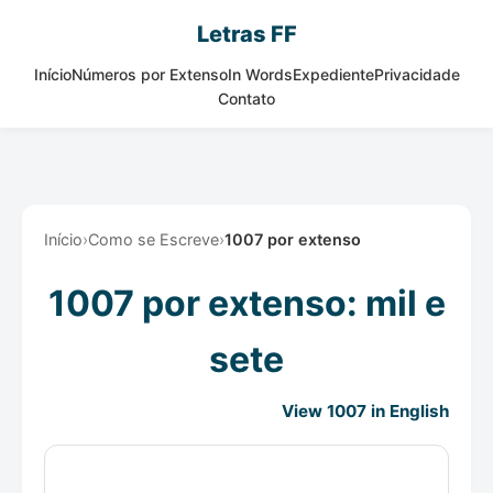
Letras FF
Início
Números por Extenso
In Words
Expediente
Privacidade
Contato
Início
›
Como se Escreve
›
1007 por extenso
1007 por extenso: mil e
sete
View 1007 in English