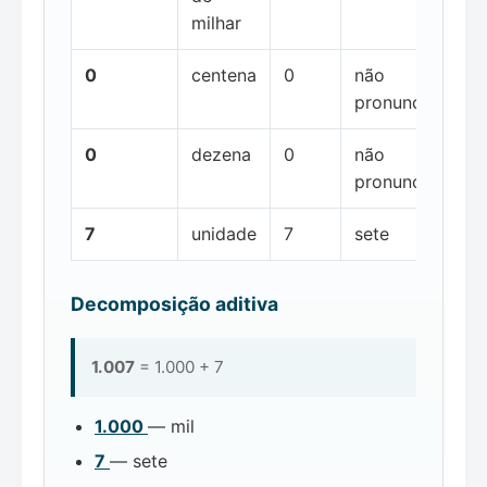
milhar
0
centena
0
não
pronunciada
0
dezena
0
não
pronunciada
7
unidade
7
sete
Decomposição aditiva
1.007
= 1.000 + 7
1.000
— mil
7
— sete