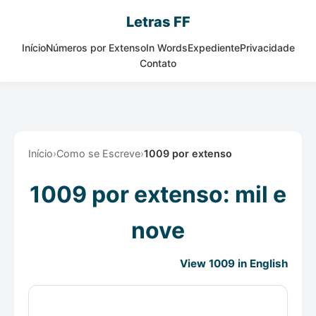
Letras FF
Início
Números por Extenso
In Words
Expediente
Privacidade
Contato
Início
›
Como se Escreve
›
1009 por extenso
1009 por extenso: mil e
nove
View 1009 in English