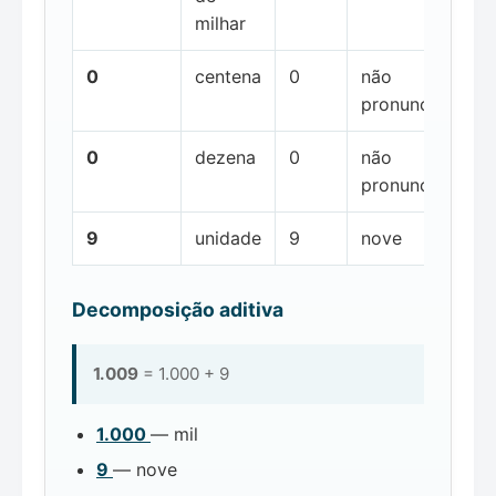
milhar
0
centena
0
não
pronunciada
0
dezena
0
não
pronunciada
9
unidade
9
nove
Decomposição aditiva
1.009
= 1.000 + 9
1.000
— mil
9
— nove