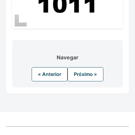
Navegar
« Anterior
Próximo »