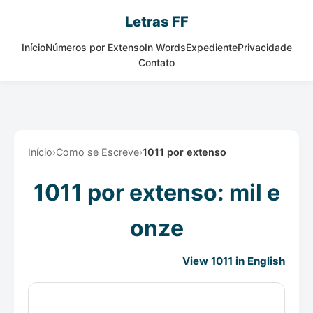
Letras FF
Início
Números por Extenso
In Words
Expediente
Privacidade
Contato
Início
›
Como se Escreve
›
1011 por extenso
1011 por extenso: mil e
onze
View 1011 in English