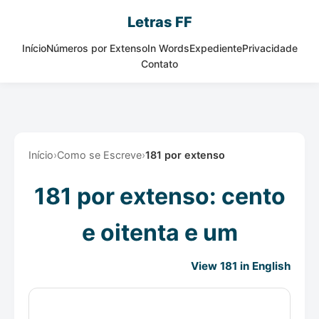
Letras FF
Início
Números por Extenso
In Words
Expediente
Privacidade
Contato
Início
›
Como se Escreve
›
181 por extenso
181 por extenso: cento
e oitenta e um
View 181 in English