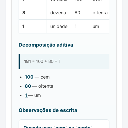
8
dezena
80
oitenta
1
unidade
1
um
Decomposição aditiva
181
= 100 + 80 + 1
100
— cem
80
— oitenta
1
— um
Observações de escrita
Quando usar “cem” ou “cento”