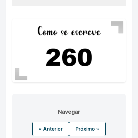
Navegar
« Anterior
Próximo »