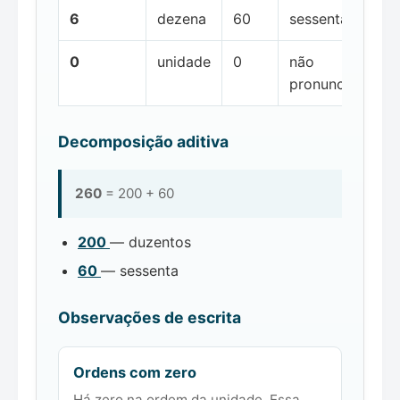
6
dezena
60
sessenta
0
unidade
0
não
pronunciada
Decomposição aditiva
260
= 200 + 60
200
— duzentos
60
— sessenta
Observações de escrita
Ordens com zero
Há zero na ordem da unidade. Essa