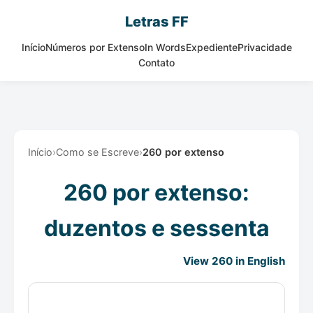
Letras FF
Início
Números por Extenso
In Words
Expediente
Privacidade
Contato
Início
›
Como se Escreve
›
260 por extenso
260 por extenso:
duzentos e sessenta
View 260 in English