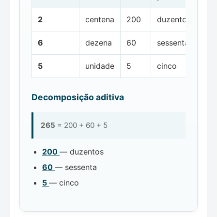
2
centena
200
duzentos
6
dezena
60
sessenta
5
unidade
5
cinco
Decomposição aditiva
265
= 200 + 60 + 5
200
— duzentos
60
— sessenta
5
— cinco