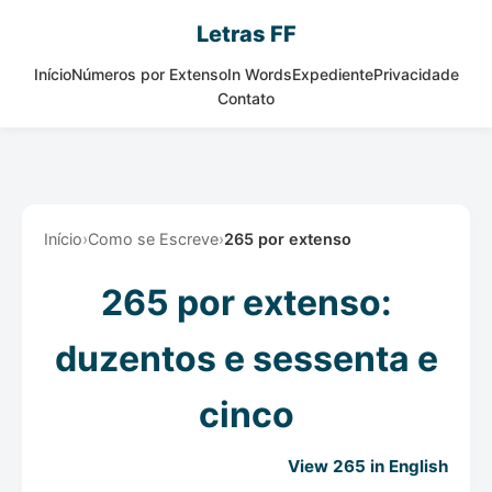
Letras FF
Início
Números por Extenso
In Words
Expediente
Privacidade
Contato
Início
›
Como se Escreve
›
265 por extenso
265 por extenso:
duzentos e sessenta e
cinco
View 265 in English