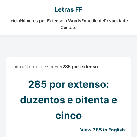
Letras FF
Início
Números por Extenso
In Words
Expediente
Privacidade
Contato
Início
›
Como se Escreve
›
285 por extenso
285 por extenso:
duzentos e oitenta e
cinco
View 285 in English