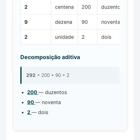
2
centena
200
duzentos
9
dezena
90
noventa
2
unidade
2
dois
Decomposição aditiva
292
= 200 + 90 + 2
200
— duzentos
90
— noventa
2
— dois