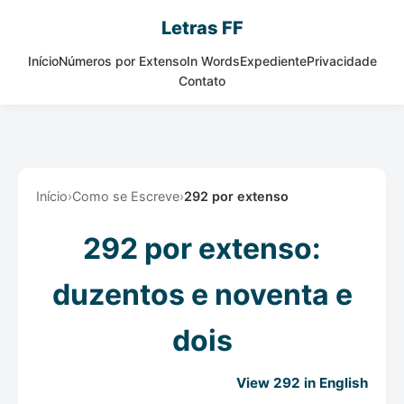
Letras FF
Início
Números por Extenso
In Words
Expediente
Privacidade
Contato
Início
›
Como se Escreve
›
292 por extenso
292 por extenso:
duzentos e noventa e
dois
View 292 in English