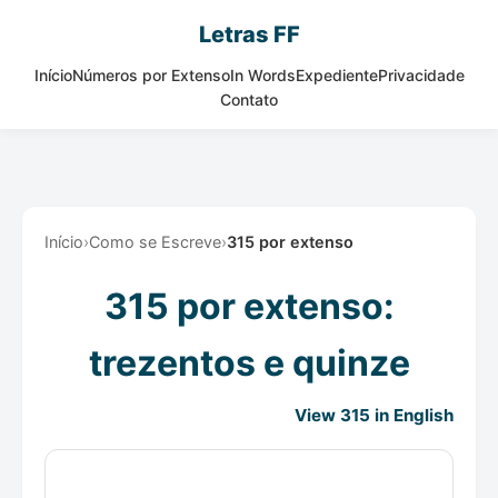
Letras FF
Início
Números por Extenso
In Words
Expediente
Privacidade
Contato
Início
›
Como se Escreve
›
315 por extenso
315 por extenso:
trezentos e quinze
View 315 in English