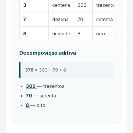
3
centena
300
trezentos
7
dezena
70
setenta
8
unidade
8
oito
Decomposição aditiva
378
= 300 + 70 + 8
300
— trezentos
70
— setenta
8
— oito