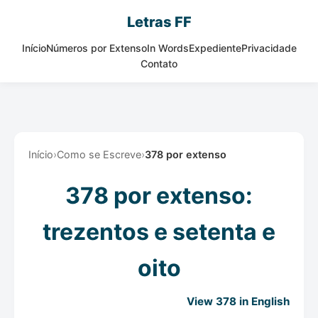
Letras FF
Início
Números por Extenso
In Words
Expediente
Privacidade
Contato
Início
›
Como se Escreve
›
378 por extenso
378 por extenso:
trezentos e setenta e
oito
View 378 in English