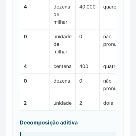
4
dezena
40.000
quarenta mil
de
milhar
0
unidade
0
não
de
pronunciada
milhar
4
centena
400
quatrocentos
0
dezena
0
não
pronunciada
2
unidade
2
dois
Decomposição aditiva