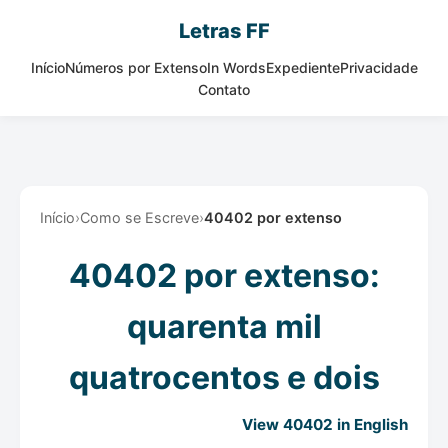
Letras FF
Início
Números por Extenso
In Words
Expediente
Privacidade
Contato
Início
›
Como se Escreve
›
40402 por extenso
40402 por extenso:
quarenta mil
quatrocentos e dois
View 40402 in English