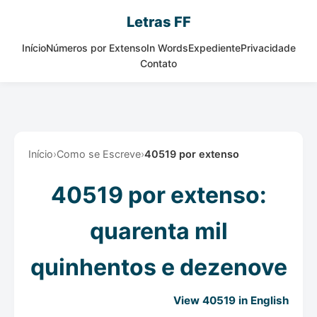
Letras FF
Início
Números por Extenso
In Words
Expediente
Privacidade
Contato
Início
›
Como se Escreve
›
40519 por extenso
40519 por extenso:
quarenta mil
quinhentos e dezenove
View 40519 in English