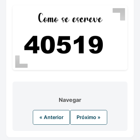
Navegar
« Anterior
Próximo »