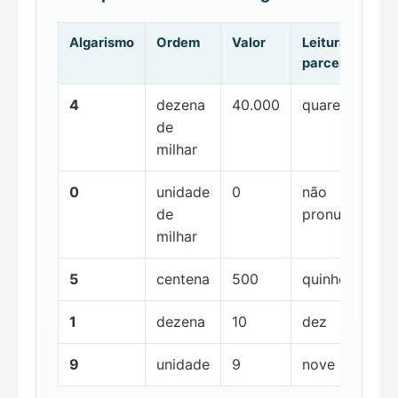
Algarismo
Ordem
Valor
Leitura da
parcela
4
dezena
40.000
quarenta mil
de
milhar
0
unidade
0
não
de
pronunciada
milhar
5
centena
500
quinhentos
1
dezena
10
dez
9
unidade
9
nove