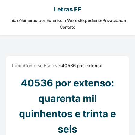
Letras FF
Início
Números por Extenso
In Words
Expediente
Privacidade
Contato
Início
›
Como se Escreve
›
40536 por extenso
40536 por extenso:
quarenta mil
quinhentos e trinta e
seis