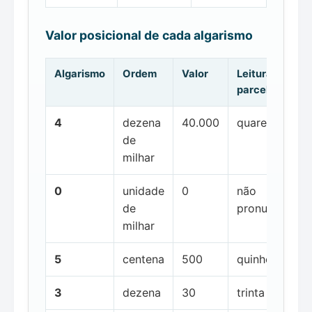
Valor posicional de cada algarismo
Algarismo
Ordem
Valor
Leitura da
parcela
4
dezena
40.000
quarenta mil
de
milhar
0
unidade
0
não
de
pronunciada
milhar
5
centena
500
quinhentos
3
dezena
30
trinta