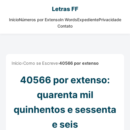
Letras FF
Início
Números por Extenso
In Words
Expediente
Privacidade
Contato
Início
›
Como se Escreve
›
40566 por extenso
40566 por extenso:
quarenta mil
quinhentos e sessenta
e seis