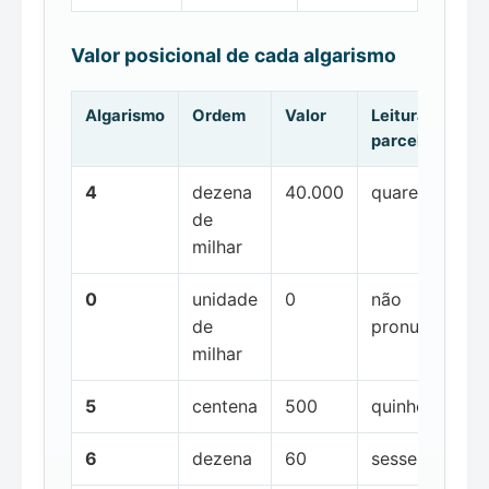
Valor posicional de cada algarismo
Algarismo
Ordem
Valor
Leitura da
parcela
4
dezena
40.000
quarenta mil
de
milhar
0
unidade
0
não
de
pronunciada
milhar
5
centena
500
quinhentos
6
dezena
60
sessenta