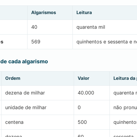
Algarismos
Leitura
40
quarenta mil
es
569
quinhentos e sessenta e 
 de cada algarismo
Ordem
Valor
Leitura da
dezena de milhar
40.000
quarenta 
unidade de milhar
0
não pronu
centena
500
quinhento
dezena
60
sessenta