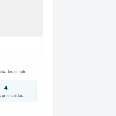
nidades simples.
4
s preenchidas