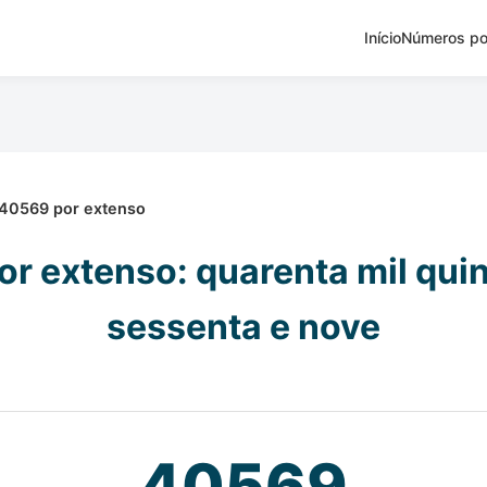
Início
Números po
40569 por extenso
r extenso: quarenta mil qui
sessenta e nove
40569