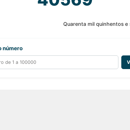
Quarenta mil quinhentos e
ro número
00000
V