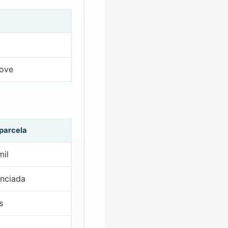
nove
 parcela
mil
nciada
s