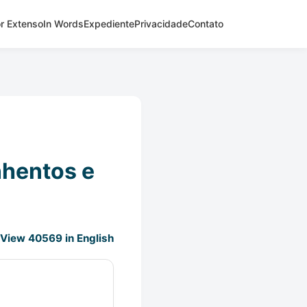
r Extenso
In Words
Expediente
Privacidade
Contato
nhentos e
View 40569 in English