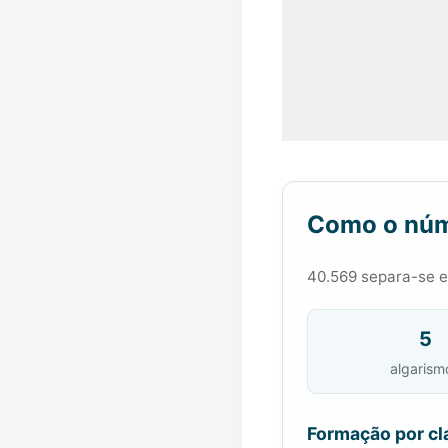
Como o núm
40.569 separa-se em
5
algarism
Formação por cl