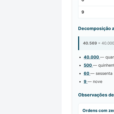
9
Decomposição a
40.569
= 40.000
40.000
— quar
500
— quinhen
60
— sessenta
9
— nove
Observações de 
Ordens com ze