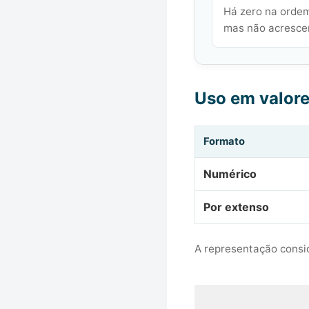
Há zero na ordem
mas não acrescen
Uso em valor
Formato
Numérico
Por extenso
A representação consid