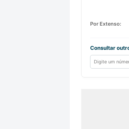
Por Extenso:
Consultar out
Número de 1 a 1