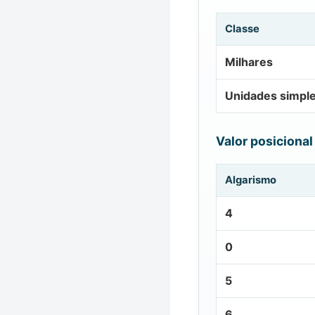
Classe
Milhares
Unidades simpl
Valor posicional
Algarismo
4
0
5
6