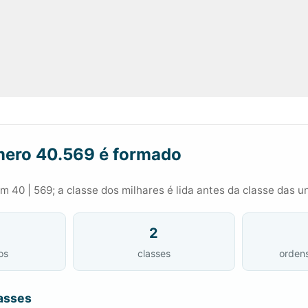
ero 40.569 é formado
 40 | 569; a classe dos milhares é lida antes da classe das u
2
os
classes
orden
asses