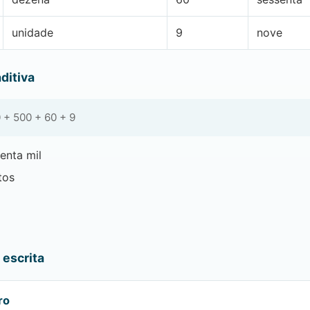
unidade
9
nove
ditiva
 + 500 + 60 + 9
enta mil
tos
escrita
ro