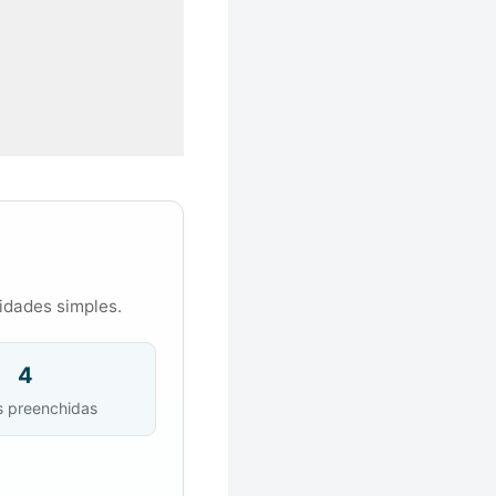
nidades simples.
4
s preenchidas