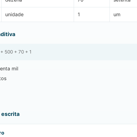
unidade
1
um
ditiva
+ 500 + 70 + 1
enta mil
tos
escrita
ro