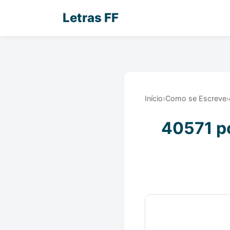
Letras FF
Início
›
Como se Escreve
›
40571 po