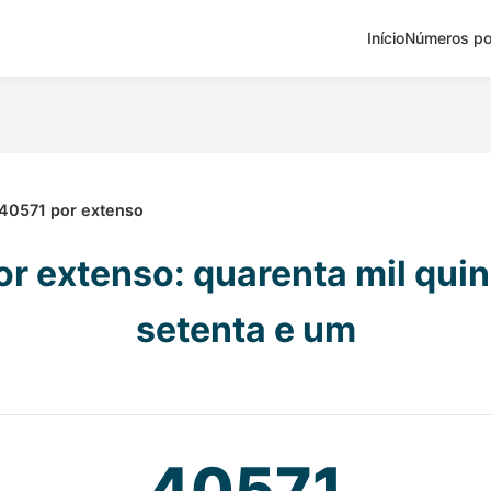
Início
Números po
40571 por extenso
r extenso: quarenta mil qui
setenta e um
40571