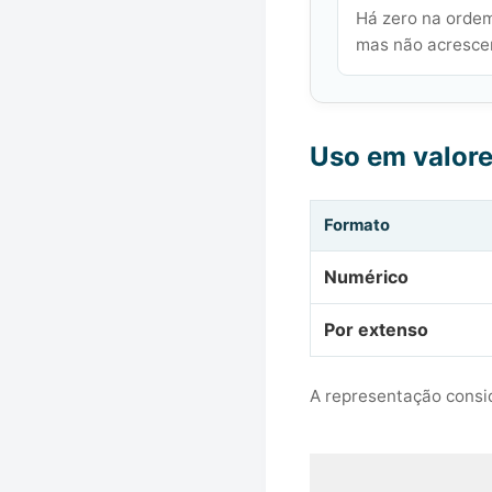
Há zero na ordem
mas não acrescen
Uso em valor
Formato
Numérico
Por extenso
A representação consid