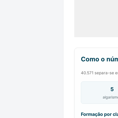
Como o núm
40.571 separa-se em
5
algarism
Formação por cl