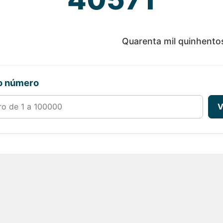
Quarenta mil quinhento
ro número
00000
V