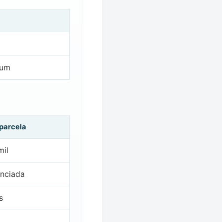
 um
 parcela
mil
nciada
s