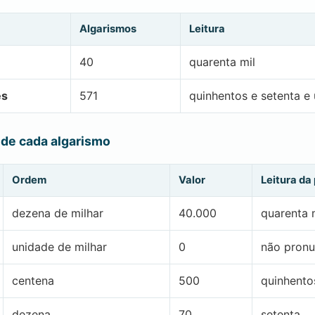
Algarismos
Leitura
40
quarenta mil
es
571
quinhentos e setenta e
 de cada algarismo
Ordem
Valor
Leitura da
dezena de milhar
40.000
quarenta 
unidade de milhar
0
não pronu
centena
500
quinhento
dezena
70
setenta