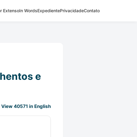
r Extenso
In Words
Expediente
Privacidade
Contato
nhentos e
View 40571 in English