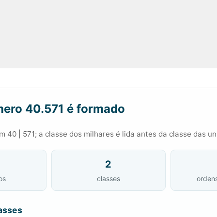
ero 40.571 é formado
 40 | 571; a classe dos milhares é lida antes da classe das u
2
os
classes
orden
asses