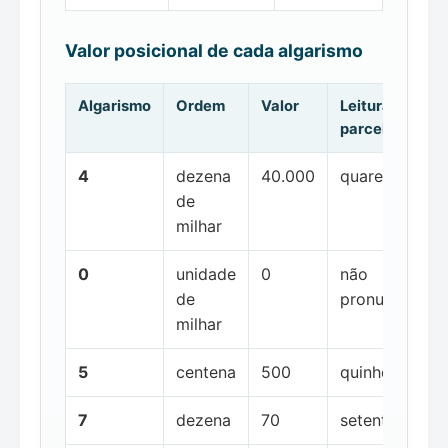
Valor posicional de cada algarismo
Algarismo
Ordem
Valor
Leitura da
parcela
4
dezena
40.000
quarenta mil
de
milhar
0
unidade
0
não
de
pronunciada
milhar
5
centena
500
quinhentos
7
dezena
70
setenta