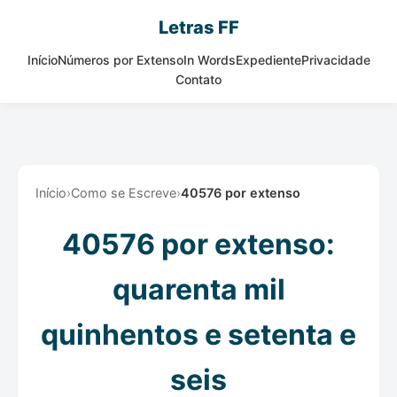
Letras FF
Início
Números por Extenso
In Words
Expediente
Privacidade
Contato
Início
›
Como se Escreve
›
40576 por extenso
40576 por extenso:
quarenta mil
quinhentos e setenta e
seis