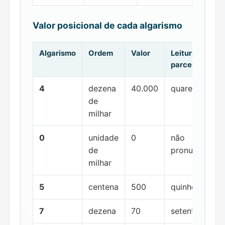
Valor posicional de cada algarismo
Algarismo
Ordem
Valor
Leitura da
parcela
4
dezena
40.000
quarenta mil
de
milhar
0
unidade
0
não
de
pronunciada
milhar
5
centena
500
quinhentos
7
dezena
70
setenta