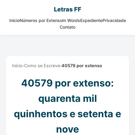
Letras FF
Início
Números por Extenso
In Words
Expediente
Privacidade
Contato
Início
›
Como se Escreve
›
40579 por extenso
40579 por extenso:
quarenta mil
quinhentos e setenta e
nove