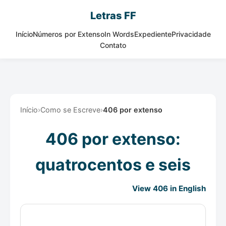
Letras FF
Início
Números por Extenso
In Words
Expediente
Privacidade
Contato
Início
›
Como se Escreve
›
406 por extenso
406 por extenso:
quatrocentos e seis
View 406 in English