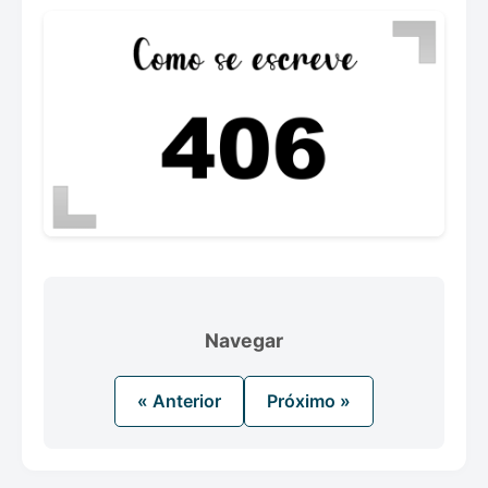
Navegar
« Anterior
Próximo »