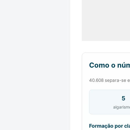
Como o núm
40.608 separa-se em
5
algarism
Formação por cl