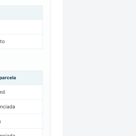
ito
 parcela
mil
nciada
s
nciada