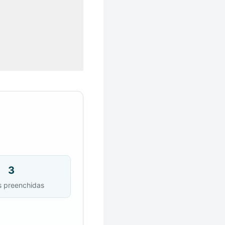
3
s preenchidas