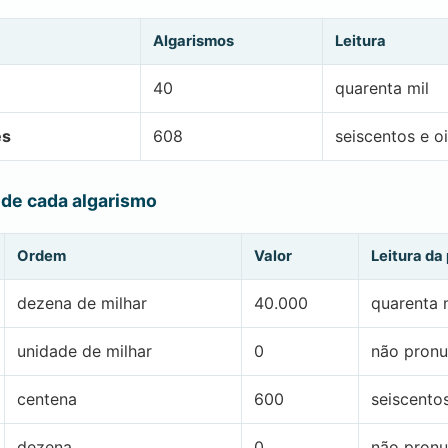
Algarismos
Leitura
40
quarenta mil
es
608
seiscentos e o
 de cada algarismo
Ordem
Valor
Leitura da
dezena de milhar
40.000
quarenta 
unidade de milhar
0
não pronu
centena
600
seiscento
dezena
0
não pronu