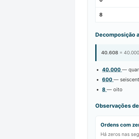
8
Decomposição a
40.608
= 40.000
40.000
— quar
600
— seiscen
8
— oito
Observações de 
Ordens com ze
Há zeros nas seg