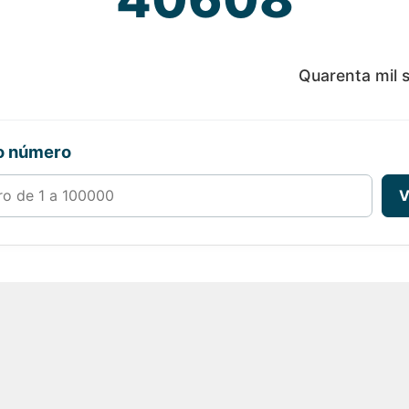
Quarenta mil s
ro número
00000
V