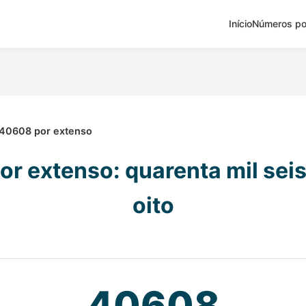
Início
Números po
40608 por extenso
r extenso: quarenta mil sei
oito
40608