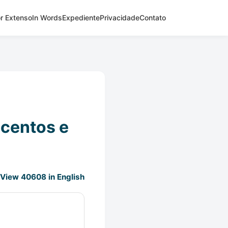
r Extenso
In Words
Expediente
Privacidade
Contato
scentos e
View 40608 in English