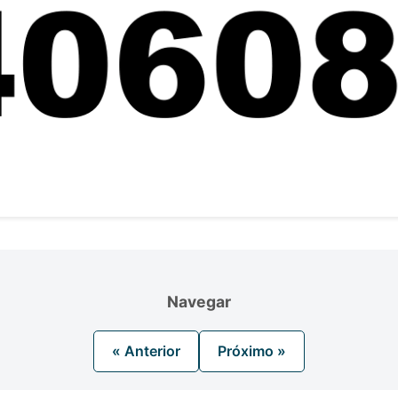
Navegar
« Anterior
Próximo »