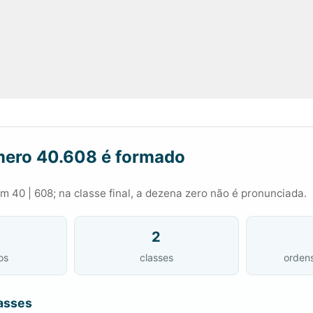
ero 40.608 é formado
 40 | 608; na classe final, a dezena zero não é pronunciada.
2
os
classes
orden
asses