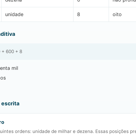
unidade
8
oito
ditiva
 + 600 + 8
enta mil
tos
escrita
ro
uintes ordens: unidade de milhar e dezena. Essas posições pr