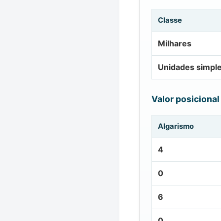
Classe
Milhares
Unidades simpl
Valor posicional
Algarismo
4
0
6
0