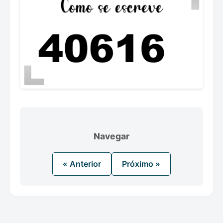
Navegar
« Anterior
Próximo »