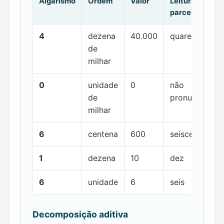
Algarismo
Ordem
Valor
Leitura da
parcela
4
dezena
40.000
quarenta mil
de
milhar
0
unidade
0
não
de
pronunciada
milhar
6
centena
600
seiscentos
1
dezena
10
dez
6
unidade
6
seis
Decomposição aditiva