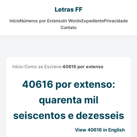
Letras FF
Início
Números por Extenso
In Words
Expediente
Privacidade
Contato
Início
›
Como se Escreve
›
40616 por extenso
40616 por extenso:
quarenta mil
seiscentos e dezesseis
View 40616 in English