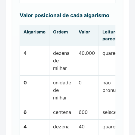
Valor posicional de cada algarismo
Algarismo
Ordem
Valor
Leitura da
parcela
4
dezena
40.000
quarenta mil
de
milhar
0
unidade
0
não
de
pronunciada
milhar
6
centena
600
seiscentos
4
dezena
40
quarenta