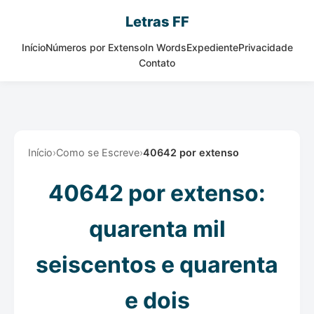
Letras FF
Início
Números por Extenso
In Words
Expediente
Privacidade
Contato
Início
›
Como se Escreve
›
40642 por extenso
40642 por extenso:
quarenta mil
seiscentos e quarenta
e dois