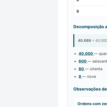
9
Decomposição a
40.689
= 40.000
40.000
— quar
600
— seiscen
80
— oitenta
9
— nove
Observações de 
Ordens com ze