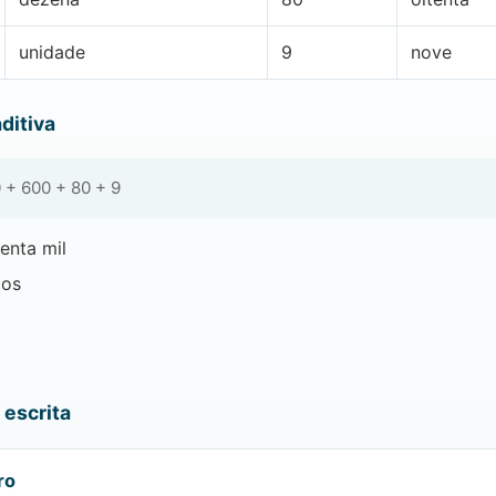
unidade
9
nove
ditiva
 + 600 + 80 + 9
enta mil
tos
escrita
ro