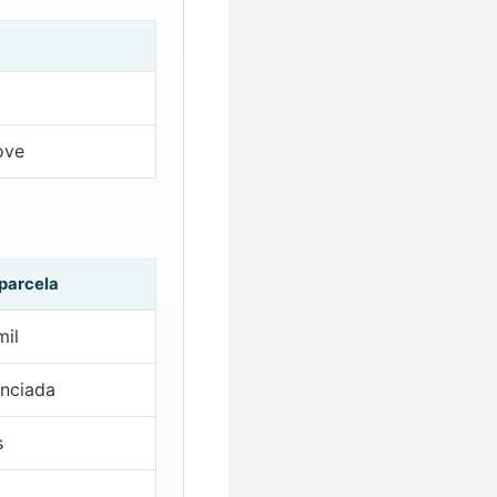
ove
 parcela
mil
nciada
s