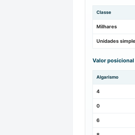
Classe
Milhares
Unidades simpl
Valor posicional
Algarismo
4
0
6
8