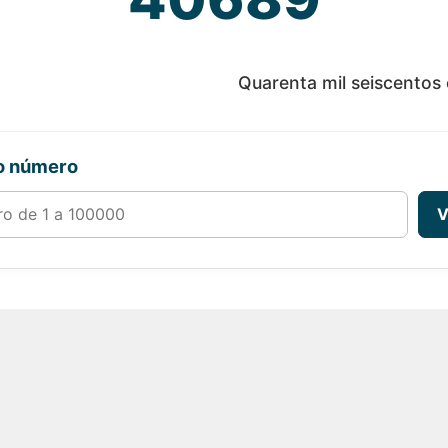
Quarenta mil seiscentos 
ro número
00000
V