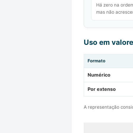
Há zero na ordem
mas não acrescen
Uso em valor
Formato
Numérico
Por extenso
A representação consid