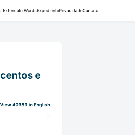
r Extenso
In Words
Expediente
Privacidade
Contato
scentos e
View 40689 in English