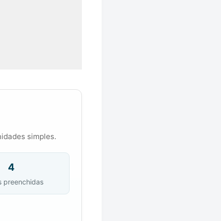
nidades simples.
4
s preenchidas