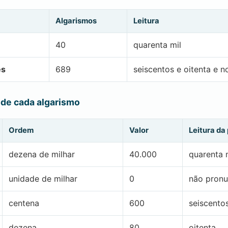
Algarismos
Leitura
40
quarenta mil
es
689
seiscentos e oitenta e n
 de cada algarismo
Ordem
Valor
Leitura da
dezena de milhar
40.000
quarenta 
unidade de milhar
0
não pronu
centena
600
seiscento
dezena
80
oitenta