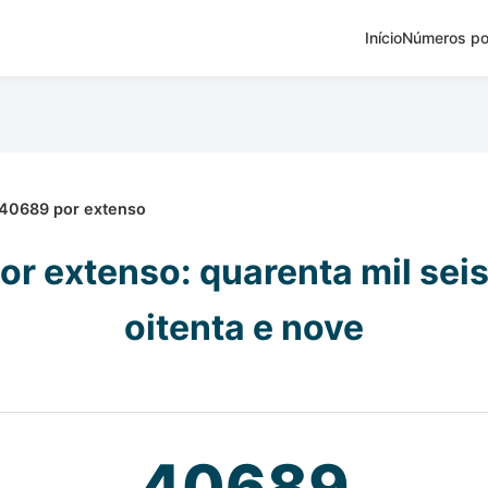
Início
Números po
40689 por extenso
r extenso: quarenta mil sei
oitenta e nove
40689