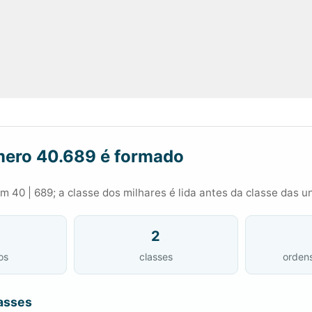
ero 40.689 é formado
 40 | 689; a classe dos milhares é lida antes da classe das u
2
os
classes
orden
asses