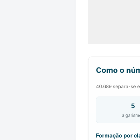
Como o núm
40.689 separa-se em
5
algarism
Formação por cl