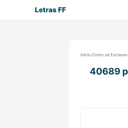
Letras FF
Início
›
Como se Escreve
›
40689 po