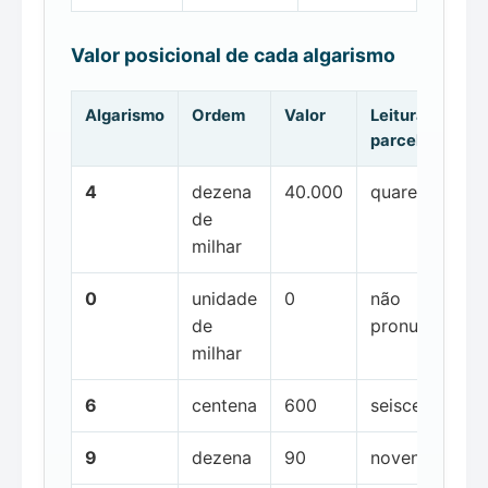
Valor posicional de cada algarismo
Algarismo
Ordem
Valor
Leitura da
parcela
4
dezena
40.000
quarenta mil
de
milhar
0
unidade
0
não
de
pronunciada
milhar
6
centena
600
seiscentos
9
dezena
90
noventa