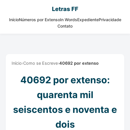
Letras FF
Início
Números por Extenso
In Words
Expediente
Privacidade
Contato
Início
›
Como se Escreve
›
40692 por extenso
40692 por extenso:
quarenta mil
seiscentos e noventa e
dois