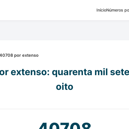
Início
Números po
40708 por extenso
r extenso: quarenta mil set
oito
40708