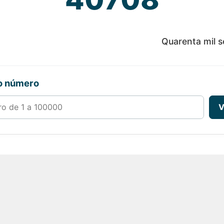
Quarenta mil s
ro número
00000
V