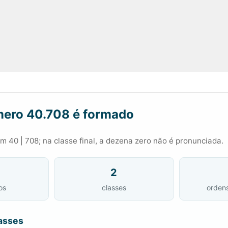
ero 40.708 é formado
 40 | 708; na classe final, a dezena zero não é pronunciada.
2
os
classes
orden
asses