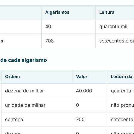
Algarismos
Leitura
40
quarenta mil
es
708
setecentos e o
 de cada algarismo
Ordem
Valor
Leitura da
dezena de milhar
40.000
quarenta 
unidade de milhar
0
não pronu
centena
700
setecento
dezena
0
não pronu