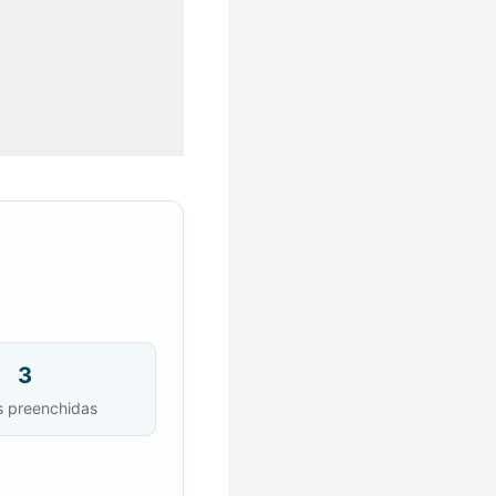
3
s preenchidas