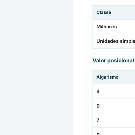
Classe
Milhares
Unidades simpl
Valor posicional
Algarismo
4
0
7
0