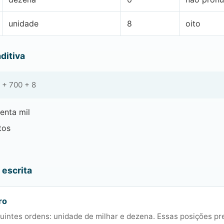
unidade
8
oito
ditiva
 + 700 + 8
enta mil
tos
escrita
ro
uintes ordens: unidade de milhar e dezena. Essas posições pr