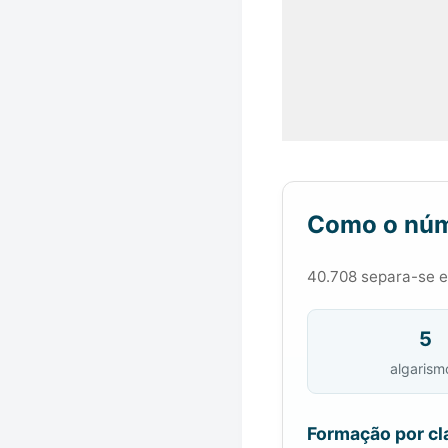
Como o núm
40.708 separa-se em
5
algarism
Formação por cl