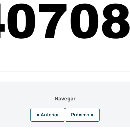
Navegar
« Anterior
Próximo »