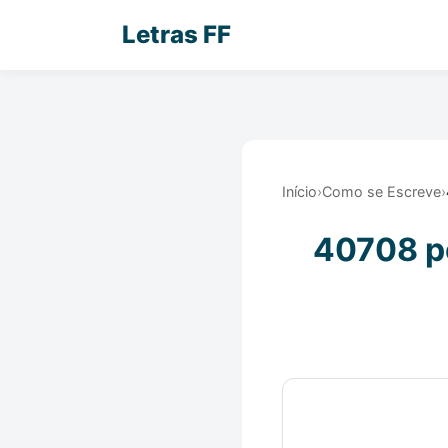
Letras FF
Início
›
Como se Escreve
›
40708 po