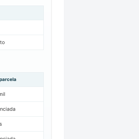
ito
 parcela
mil
nciada
s
nciada