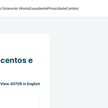
r Extenso
In Words
Expediente
Privacidade
Contato
ecentos e
View 40708 in English