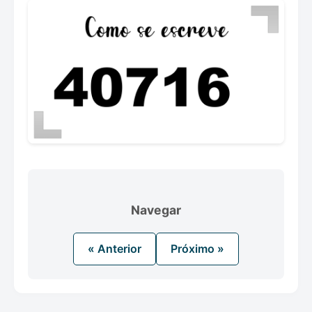
Navegar
« Anterior
Próximo »