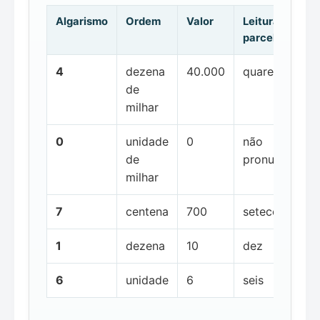
Algarismo
Ordem
Valor
Leitura da
parcela
4
dezena
40.000
quarenta mil
de
milhar
0
unidade
0
não
de
pronunciada
milhar
7
centena
700
setecentos
1
dezena
10
dez
6
unidade
6
seis