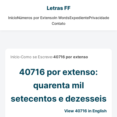
Letras FF
Início
Números por Extenso
In Words
Expediente
Privacidade
Contato
Início
›
Como se Escreve
›
40716 por extenso
40716 por extenso:
quarenta mil
setecentos e dezesseis
View 40716 in English