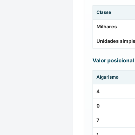
Classe
Milhares
Unidades simpl
Valor posicional
Algarismo
4
0
7
1