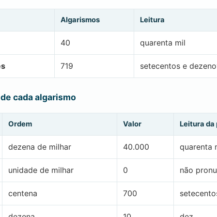
Algarismos
Leitura
40
quarenta mil
es
719
setecentos e dezen
 de cada algarismo
Ordem
Valor
Leitura da
dezena de milhar
40.000
quarenta 
unidade de milhar
0
não pronu
centena
700
setecento
dezena
10
dez