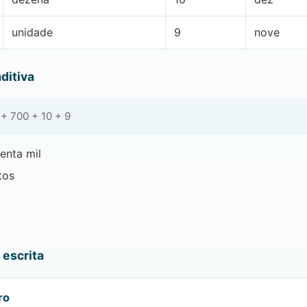
unidade
9
nove
ditiva
+ 700 + 10 + 9
enta mil
tos
escrita
ro