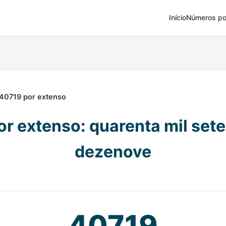
Início
Números po
40719 por extenso
r extenso: quarenta mil set
dezenove
40719