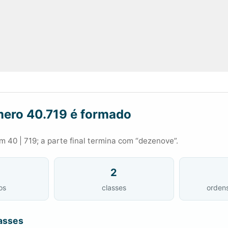
ero 40.719 é formado
 40 | 719; a parte final termina com “dezenove”.
2
os
classes
orden
asses