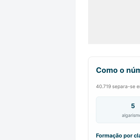
Como o núm
40.719 separa-se em
5
algarism
Formação por cl