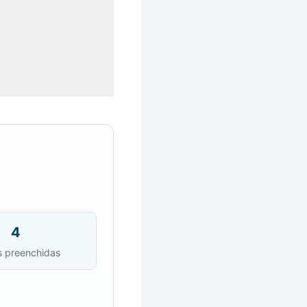
4
s preenchidas