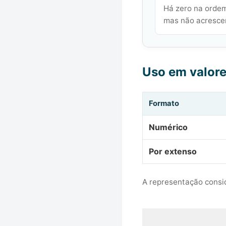
Há zero na ordem
mas não acrescen
Uso em valor
Formato
Numérico
Por extenso
A representação consid