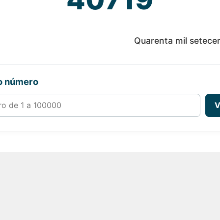
Quarenta mil setece
ro número
00000
V