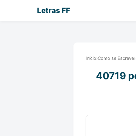
Letras FF
Início
›
Como se Escreve
›
40719 po