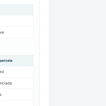
ove
 parcela
mil
nciada
s