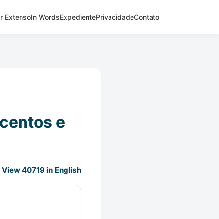
r Extenso
In Words
Expediente
Privacidade
Contato
ecentos e
View 40719 in English