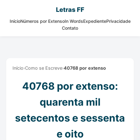
Letras FF
Início
Números por Extenso
In Words
Expediente
Privacidade
Contato
Início
›
Como se Escreve
›
40768 por extenso
40768 por extenso:
quarenta mil
setecentos e sessenta
e oito