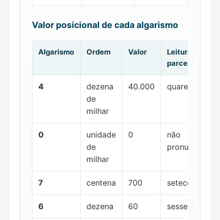
Valor posicional de cada algarismo
Algarismo
Ordem
Valor
Leitura da
parcela
4
dezena
40.000
quarenta mil
de
milhar
0
unidade
0
não
de
pronunciada
milhar
7
centena
700
setecentos
6
dezena
60
sessenta