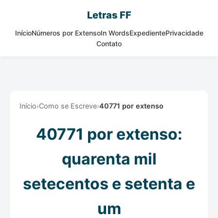
Letras FF
Início
Números por Extenso
In Words
Expediente
Privacidade
Contato
Início
›
Como se Escreve
›
40771 por extenso
40771 por extenso:
quarenta mil
setecentos e setenta e
um