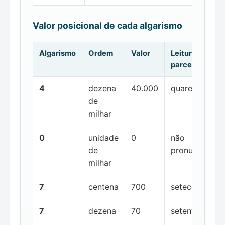
Valor posicional de cada algarismo
Algarismo
Ordem
Valor
Leitura da
parcela
4
dezena
40.000
quarenta mil
de
milhar
0
unidade
0
não
de
pronunciada
milhar
7
centena
700
setecentos
7
dezena
70
setenta