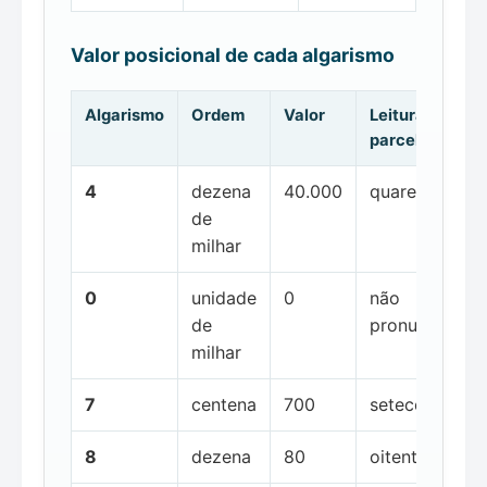
Valor posicional de cada algarismo
Algarismo
Ordem
Valor
Leitura da
parcela
4
dezena
40.000
quarenta mil
de
milhar
0
unidade
0
não
de
pronunciada
milhar
7
centena
700
setecentos
8
dezena
80
oitenta