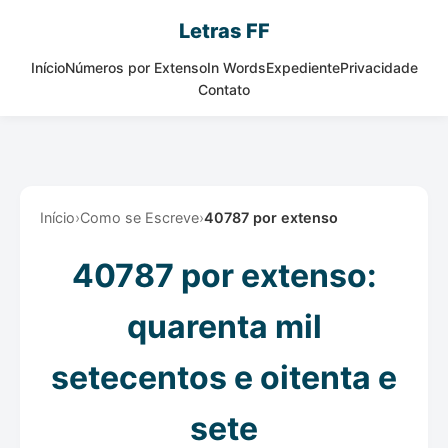
Letras FF
Início
Números por Extenso
In Words
Expediente
Privacidade
Contato
Início
›
Como se Escreve
›
40787 por extenso
40787 por extenso:
quarenta mil
setecentos e oitenta e
sete