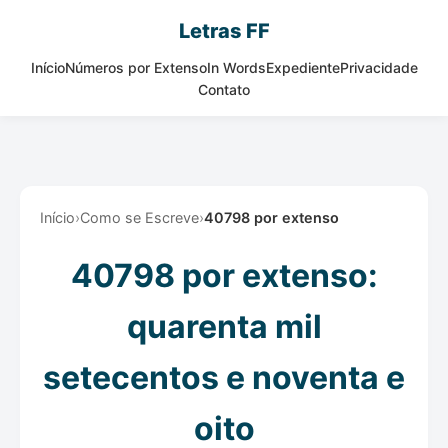
Letras FF
Início
Números por Extenso
In Words
Expediente
Privacidade
Contato
Início
›
Como se Escreve
›
40798 por extenso
40798 por extenso:
quarenta mil
setecentos e noventa e
oito