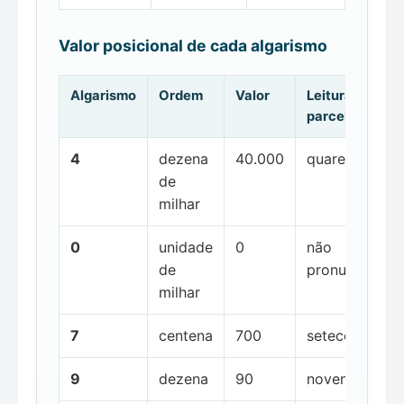
Valor posicional de cada algarismo
Algarismo
Ordem
Valor
Leitura da
parcela
4
dezena
40.000
quarenta mil
de
milhar
0
unidade
0
não
de
pronunciada
milhar
7
centena
700
setecentos
9
dezena
90
noventa