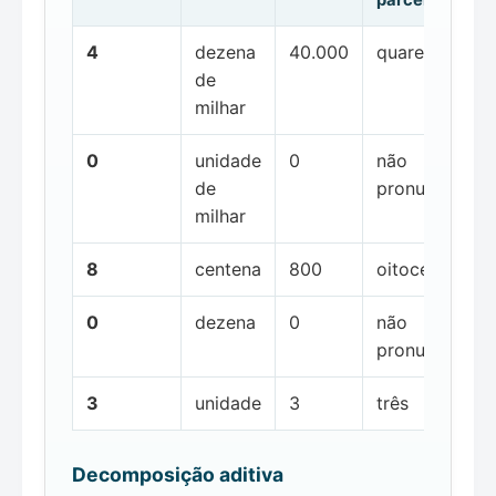
4
dezena
40.000
quarenta mil
de
milhar
0
unidade
0
não
de
pronunciada
milhar
8
centena
800
oitocentos
0
dezena
0
não
pronunciada
3
unidade
3
três
Decomposição aditiva