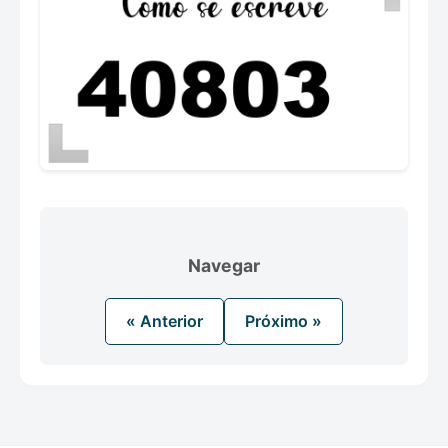
Navegar
« Anterior
Próximo »