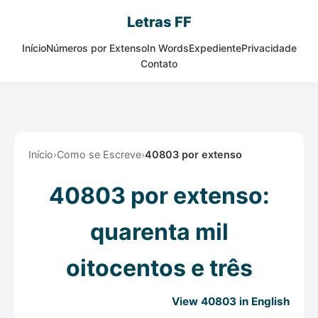
Letras FF
Início
Números por Extenso
In Words
Expediente
Privacidade
Contato
Início
›
Como se Escreve
›
40803 por extenso
40803 por extenso:
quarenta mil
oitocentos e três
View 40803 in English