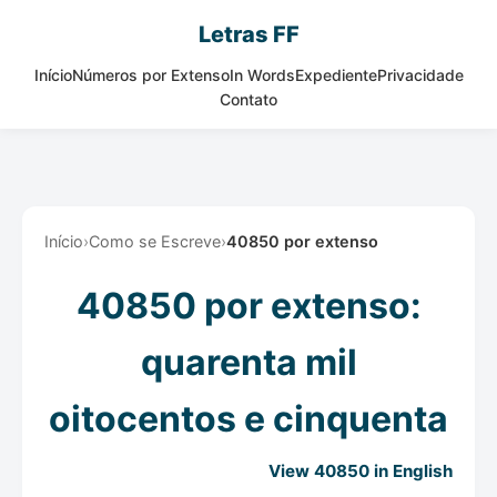
Letras FF
Início
Números por Extenso
In Words
Expediente
Privacidade
Contato
Início
›
Como se Escreve
›
40850 por extenso
40850 por extenso:
quarenta mil
oitocentos e cinquenta
View 40850 in English