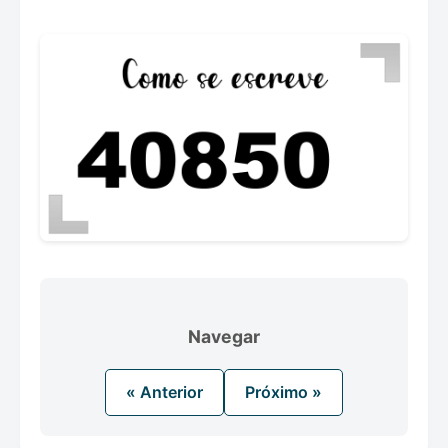
Navegar
« Anterior
Próximo »