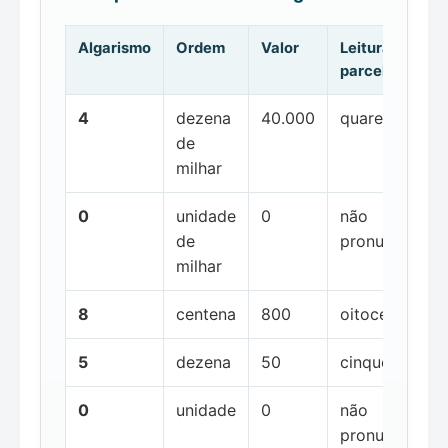
Algarismo
Ordem
Valor
Leitura da
parcela
4
dezena
40.000
quarenta mil
de
milhar
0
unidade
0
não
de
pronunciada
milhar
8
centena
800
oitocentos
5
dezena
50
cinquenta
0
unidade
0
não
pronunciada