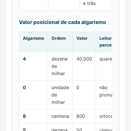
e três
Valor posicional de cada algarismo
Algarismo
Ordem
Valor
Leitura da
parcela
4
dezena
40.000
quarenta mil
de
milhar
0
unidade
0
não
de
pronunciada
milhar
8
centena
800
oitocentos
5
dezena
50
cinquenta