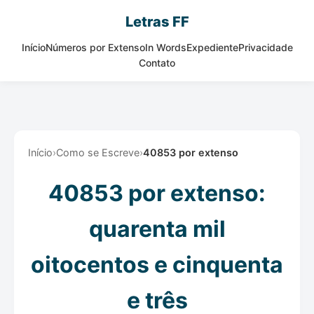
Letras FF
Início
Números por Extenso
In Words
Expediente
Privacidade
Contato
Início
›
Como se Escreve
›
40853 por extenso
40853 por extenso:
quarenta mil
oitocentos e cinquenta
e três