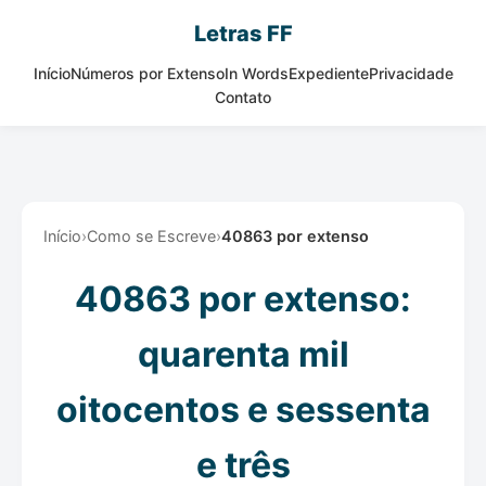
Letras FF
Início
Números por Extenso
In Words
Expediente
Privacidade
Contato
Início
›
Como se Escreve
›
40863 por extenso
40863 por extenso:
quarenta mil
oitocentos e sessenta
e três