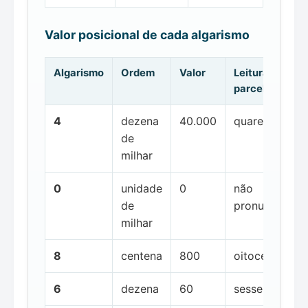
Valor posicional de cada algarismo
Algarismo
Ordem
Valor
Leitura da
parcela
4
dezena
40.000
quarenta mil
de
milhar
0
unidade
0
não
de
pronunciada
milhar
8
centena
800
oitocentos
6
dezena
60
sessenta