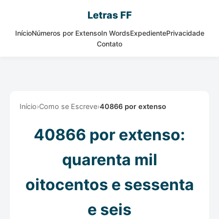
Letras FF
Início
Números por Extenso
In Words
Expediente
Privacidade
Contato
Início
›
Como se Escreve
›
40866 por extenso
40866 por extenso:
quarenta mil
oitocentos e sessenta
e seis