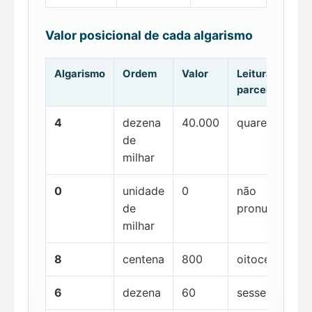
Valor posicional de cada algarismo
Algarismo
Ordem
Valor
Leitura da
parcela
4
dezena
40.000
quarenta mil
de
milhar
0
unidade
0
não
de
pronunciada
milhar
8
centena
800
oitocentos
6
dezena
60
sessenta