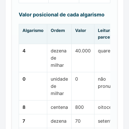
Valor posicional de cada algarismo
Algarismo
Ordem
Valor
Leitura da
parcela
4
dezena
40.000
quarenta mil
de
milhar
0
unidade
0
não
de
pronunciada
milhar
8
centena
800
oitocentos
7
dezena
70
setenta