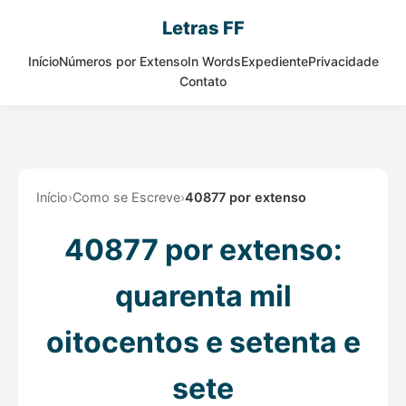
Letras FF
Início
Números por Extenso
In Words
Expediente
Privacidade
Contato
Início
›
Como se Escreve
›
40877 por extenso
40877 por extenso:
quarenta mil
oitocentos e setenta e
sete