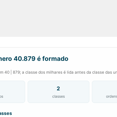
ero 40.879 é formado
 40 | 879; a classe dos milhares é lida antes da classe das u
2
os
classes
orden
asses