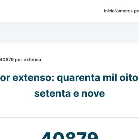
Início
Números po
40879 por extenso
r extenso: quarenta mil oit
setenta e nove
40879