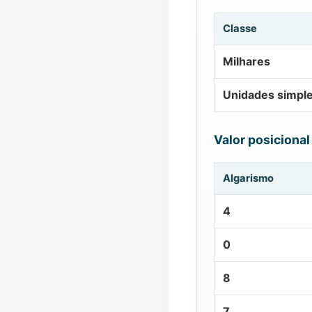
Classe
Milhares
Unidades simpl
Valor posicional
Algarismo
4
0
8
7