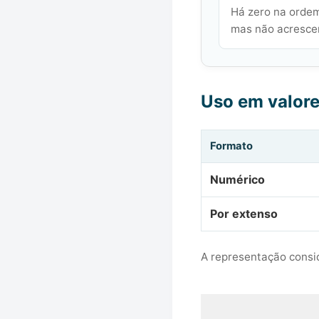
Há zero na ordem
mas não acrescen
Uso em valor
Formato
Numérico
Por extenso
A representação consid