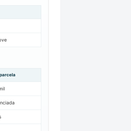
ove
 parcela
mil
nciada
s