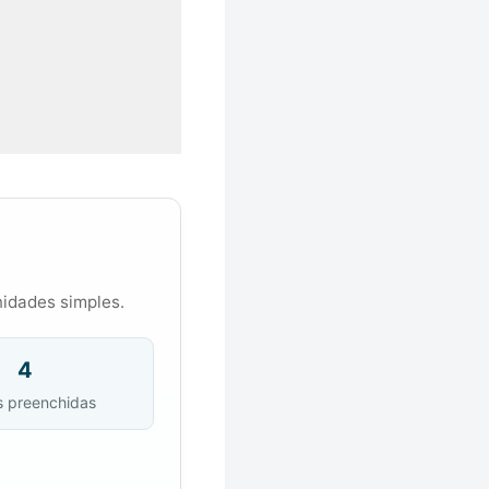
nidades simples.
4
s preenchidas