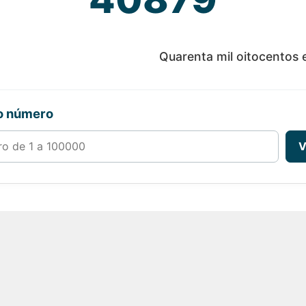
Quarenta mil oitocentos 
ro número
00000
V