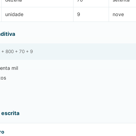
unidade
9
nove
ditiva
 + 800 + 70 + 9
enta mil
tos
escrita
ro