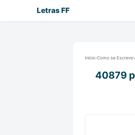
Letras FF
Início
›
Como se Escreve
›
40879 po