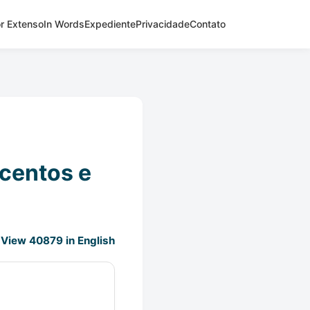
r Extenso
In Words
Expediente
Privacidade
Contato
ocentos e
View 40879 in English