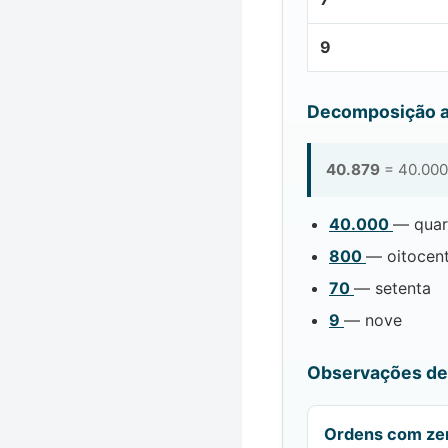
9
Decomposição a
40.879
= 40.000
40.000
— quar
800
— oitocen
70
— setenta
9
— nove
Observações de 
Ordens com ze