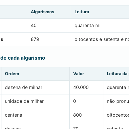
Algarismos
Leitura
40
quarenta mil
es
879
oitocentos e setenta e n
 de cada algarismo
Ordem
Valor
Leitura da
dezena de milhar
40.000
quarenta 
unidade de milhar
0
não pronu
centena
800
oitocento
dezena
70
setenta