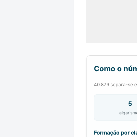
Como o núm
40.879 separa-se em
5
algarism
Formação por cl