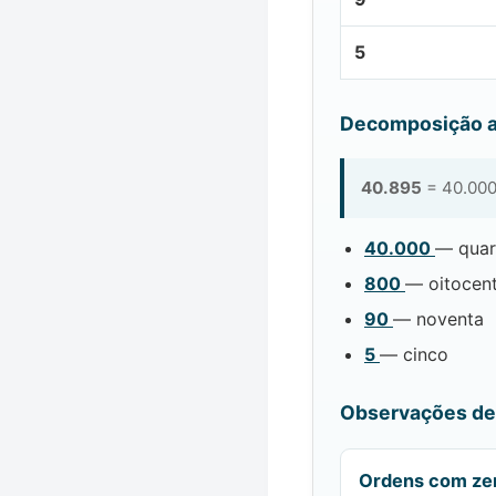
5
Decomposição a
40.895
= 40.000
40.000
— quar
800
— oitocen
90
— noventa
5
— cinco
Observações de 
Ordens com ze