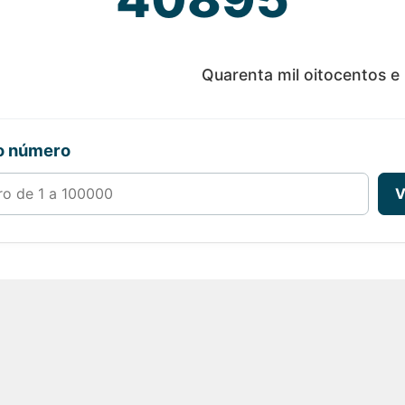
Quarenta mil oitocentos e
ro número
00000
V