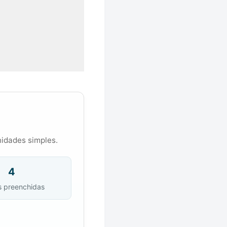
nidades simples.
4
s preenchidas