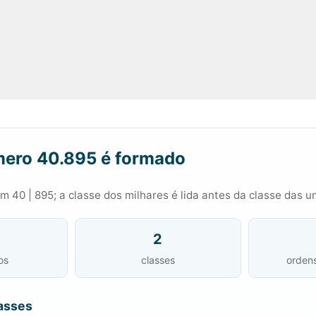
ero 40.895 é formado
 40 | 895; a classe dos milhares é lida antes da classe das u
2
os
classes
orden
asses