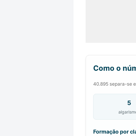
Como o núm
40.895 separa-se em
5
algarism
Formação por cl