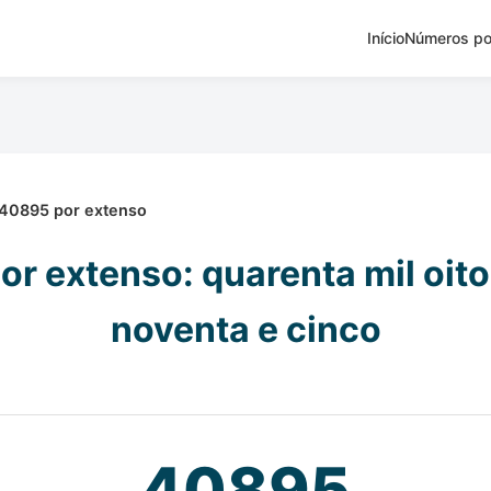
Início
Números po
40895 por extenso
r extenso: quarenta mil oit
noventa e cinco
40895