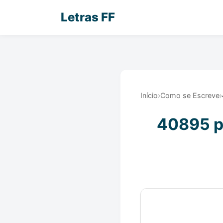
Letras FF
Início
›
Como se Escreve
›
40895 po