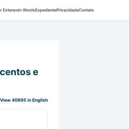
r Extenso
In Words
Expediente
Privacidade
Contato
ocentos e
View 40895 in English