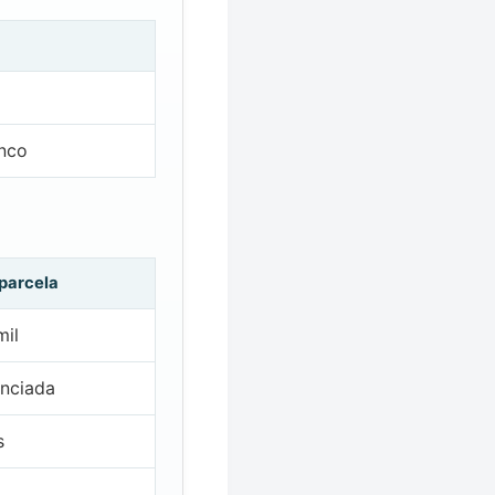
inco
 parcela
mil
nciada
s