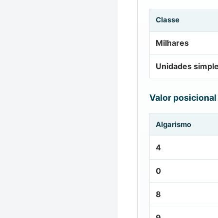
Classe
Milhares
Unidades simpl
Valor posicional
Algarismo
4
0
8
9