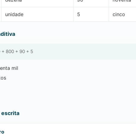
unidade
5
cinco
ditiva
 + 800 + 90 + 5
enta mil
tos
escrita
ro