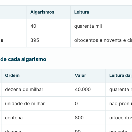
Algarismos
Leitura
40
quarenta mil
es
895
oitocentos e noventa e c
 de cada algarismo
Ordem
Valor
Leitura da
dezena de milhar
40.000
quarenta 
unidade de milhar
0
não pronu
centena
800
oitocento
dezena
90
noventa