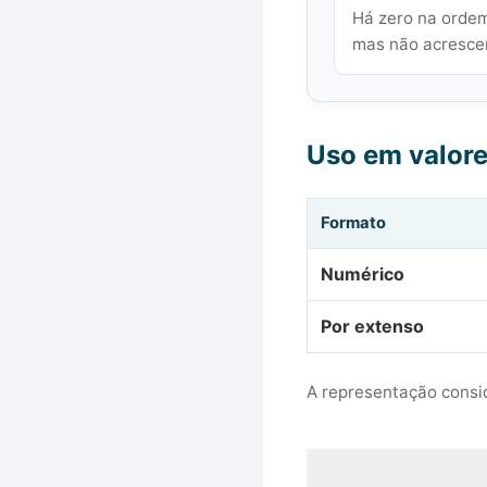
Há zero na ordem
mas não acrescen
Uso em valor
Formato
Numérico
Por extenso
A representação consid