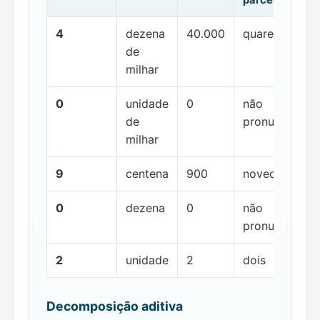
4
dezena
40.000
quarenta mil
de
milhar
0
unidade
0
não
de
pronunciada
milhar
9
centena
900
novecentos
0
dezena
0
não
pronunciada
2
unidade
2
dois
Decomposição aditiva