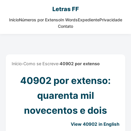
Letras FF
Início
Números por Extenso
In Words
Expediente
Privacidade
Contato
Início
›
Como se Escreve
›
40902 por extenso
40902 por extenso:
quarenta mil
novecentos e dois
View 40902 in English