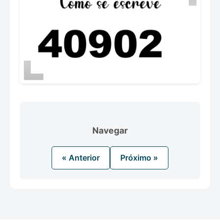
Navegar
« Anterior
Próximo »