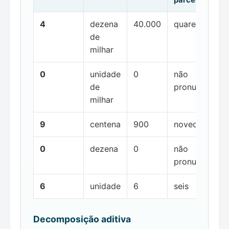
4
dezena
40.000
quarenta mil
de
milhar
0
unidade
0
não
de
pronunciada
milhar
9
centena
900
novecentos
0
dezena
0
não
pronunciada
6
unidade
6
seis
Decomposição aditiva