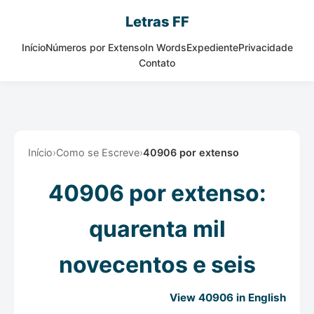
Letras FF
Início
Números por Extenso
In Words
Expediente
Privacidade
Contato
Início
›
Como se Escreve
›
40906 por extenso
40906 por extenso:
quarenta mil
novecentos e seis
View 40906 in English