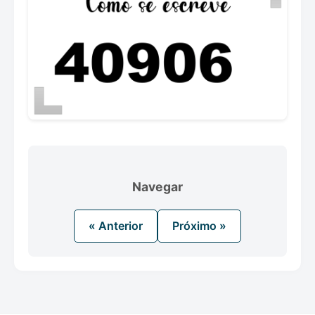
Navegar
« Anterior
Próximo »