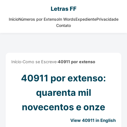
Letras FF
Início
Números por Extenso
In Words
Expediente
Privacidade
Contato
Início
›
Como se Escreve
›
40911 por extenso
40911 por extenso:
quarenta mil
novecentos e onze
View 40911 in English