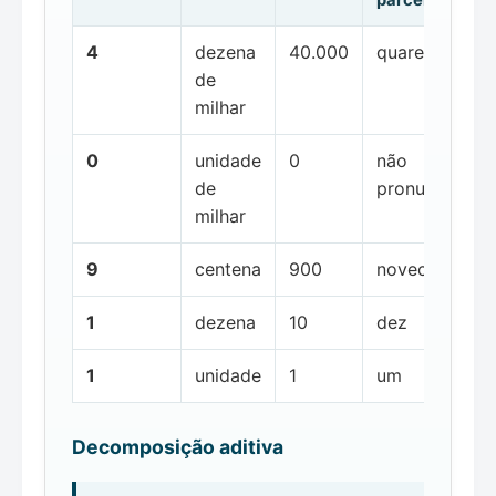
4
dezena
40.000
quarenta mil
de
milhar
0
unidade
0
não
de
pronunciada
milhar
9
centena
900
novecentos
1
dezena
10
dez
1
unidade
1
um
Decomposição aditiva