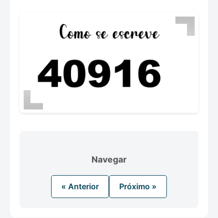
Navegar
« Anterior
Próximo »