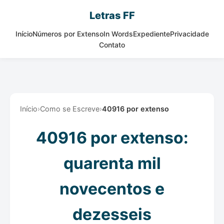
Letras FF
Início
Números por Extenso
In Words
Expediente
Privacidade
Contato
Início
›
Como se Escreve
›
40916 por extenso
40916 por extenso:
quarenta mil
novecentos e
dezesseis