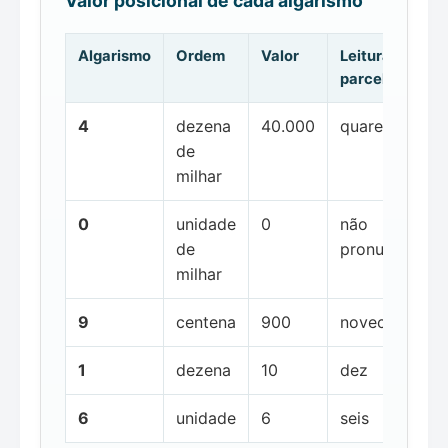
Valor posicional de cada algarismo
Algarismo
Ordem
Valor
Leitura da
parcela
4
dezena
40.000
quarenta mil
de
milhar
0
unidade
0
não
de
pronunciada
milhar
9
centena
900
novecentos
1
dezena
10
dez
6
unidade
6
seis