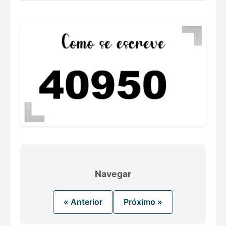
Navegar
« Anterior
Próximo »