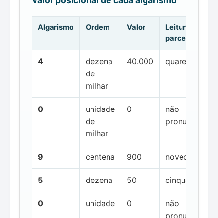
Valor posicional de cada algarismo
Algarismo
Ordem
Valor
Leitura da
parcela
4
dezena
40.000
quarenta mil
de
milhar
0
unidade
0
não
de
pronunciada
milhar
9
centena
900
novecentos
5
dezena
50
cinquenta
0
unidade
0
não
pronunciada