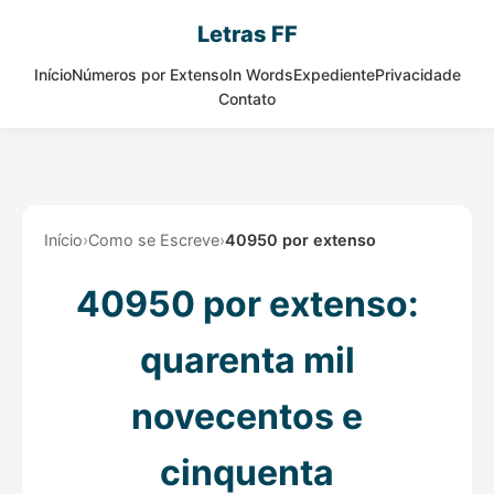
Letras FF
Início
Números por Extenso
In Words
Expediente
Privacidade
Contato
Início
›
Como se Escreve
›
40950 por extenso
40950 por extenso:
quarenta mil
novecentos e
cinquenta