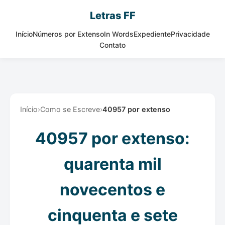
Letras FF
Início
Números por Extenso
In Words
Expediente
Privacidade
Contato
Início
›
Como se Escreve
›
40957 por extenso
40957 por extenso:
quarenta mil
novecentos e
cinquenta e sete