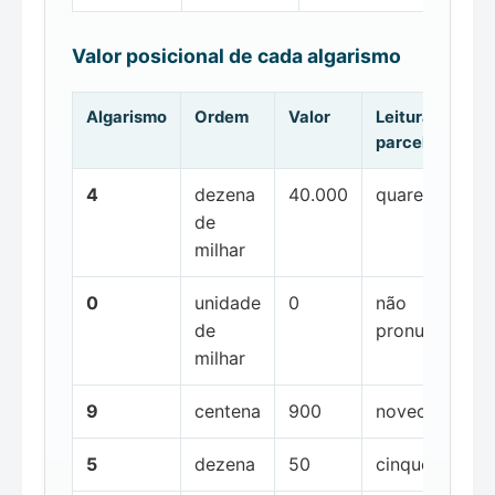
Valor posicional de cada algarismo
Algarismo
Ordem
Valor
Leitura da
parcela
4
dezena
40.000
quarenta mil
de
milhar
0
unidade
0
não
de
pronunciada
milhar
9
centena
900
novecentos
5
dezena
50
cinquenta