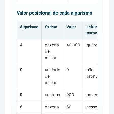
Valor posicional de cada algarismo
Algarismo
Ordem
Valor
Leitura da
parcela
4
dezena
40.000
quarenta mil
de
milhar
0
unidade
0
não
de
pronunciada
milhar
9
centena
900
novecentos
6
dezena
60
sessenta