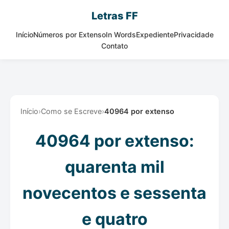
Letras FF
Início
Números por Extenso
In Words
Expediente
Privacidade
Contato
Início
›
Como se Escreve
›
40964 por extenso
40964 por extenso:
quarenta mil
novecentos e sessenta
e quatro