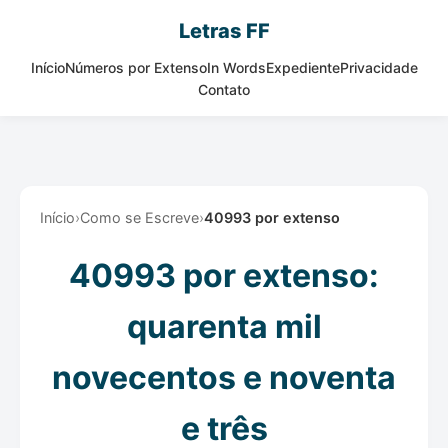
Letras FF
Início
Números por Extenso
In Words
Expediente
Privacidade
Contato
Início
›
Como se Escreve
›
40993 por extenso
40993 por extenso:
quarenta mil
novecentos e noventa
e três