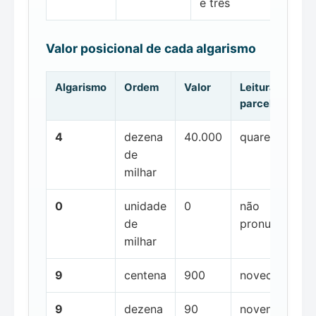
e três
Valor posicional de cada algarismo
Algarismo
Ordem
Valor
Leitura da
parcela
4
dezena
40.000
quarenta mil
de
milhar
0
unidade
0
não
de
pronunciada
milhar
9
centena
900
novecentos
9
dezena
90
noventa