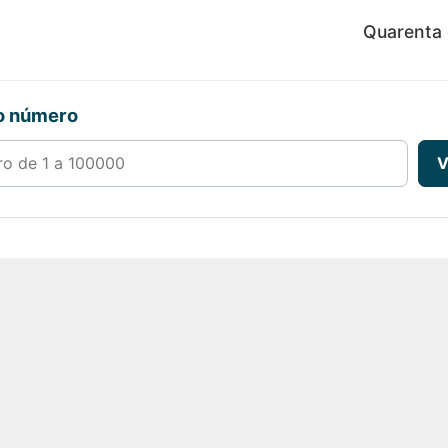
Quarenta 
ro número
00000
V