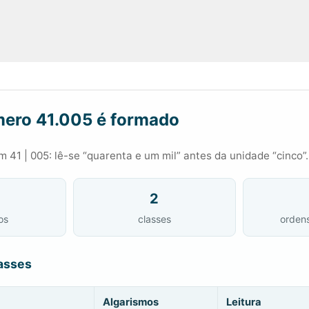
ero 41.005 é formado
 41 | 005: lê-se “quarenta e um mil” antes da unidade “cinco”.
2
os
classes
orden
asses
Algarismos
Leitura