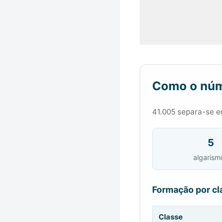
Como o núm
41.005 separa-se em
5
algarism
Formação por cl
Classe