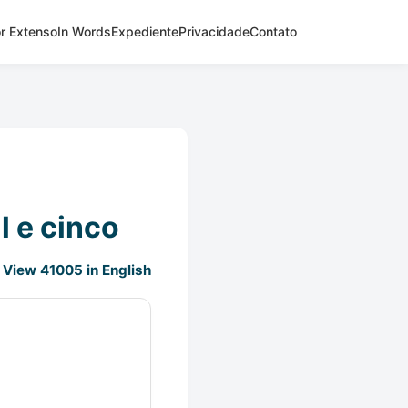
r Extenso
In Words
Expediente
Privacidade
Contato
l e cinco
View 41005 in English