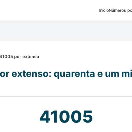
Início
Números po
41005 por extenso
r extenso: quarenta e um mi
41005