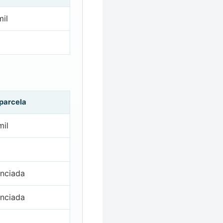
il
 parcela
mil
nciada
nciada