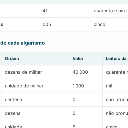
41
quarenta e um m
es
005
cinco
 de cada algarismo
Ordem
Valor
Leitura da
dezena de milhar
40.000
quarenta 
unidade de milhar
1.000
mil
centena
0
não pronu
dezena
0
não pronu
unidade
5
cinco