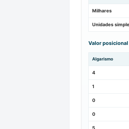
Milhares
Unidades simpl
Valor posicional
Algarismo
4
1
0
0
5