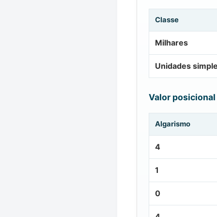
Classe
Milhares
Unidades simpl
Valor posicional
Algarismo
4
1
0
4