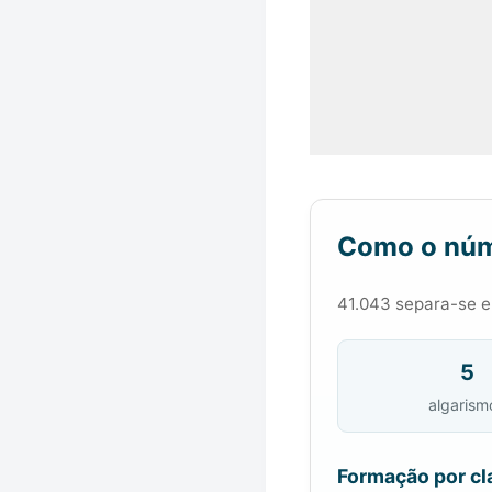
Como o núm
41.043 separa-se em
5
algarism
Formação por cl