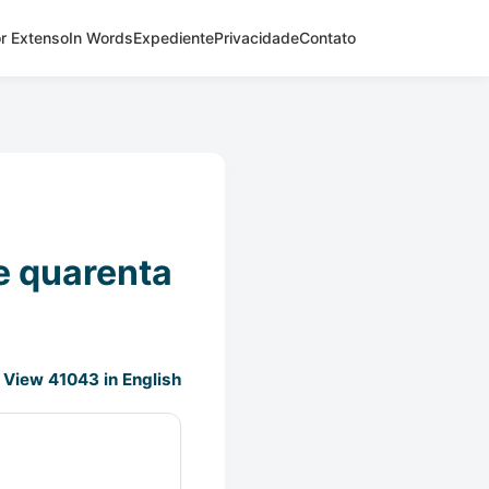
r Extenso
In Words
Expediente
Privacidade
Contato
e quarenta
View 41043 in English