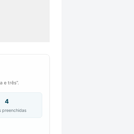
 e três”.
4
s preenchidas