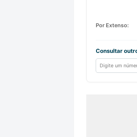
Por Extenso:
Consultar out
Número de 1 a 1