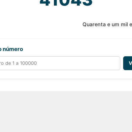
Quarenta e um mil e
ro número
00000
V