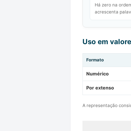
Há zero na ordem
acrescenta palavr
Uso em valor
Formato
Numérico
Por extenso
A representação consid