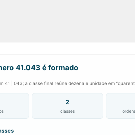
ero 41.043 é formado
 41 | 043; a classe final reúne dezena e unidade em “quarenta
2
os
classes
orden
asses