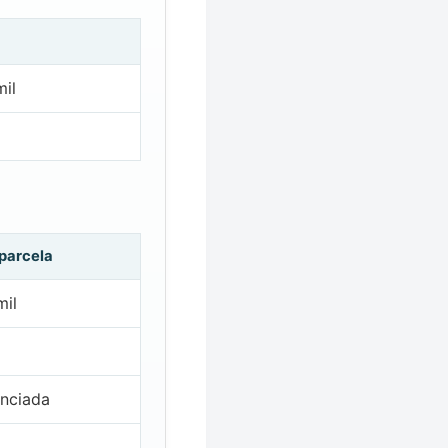
il
 parcela
mil
nciada