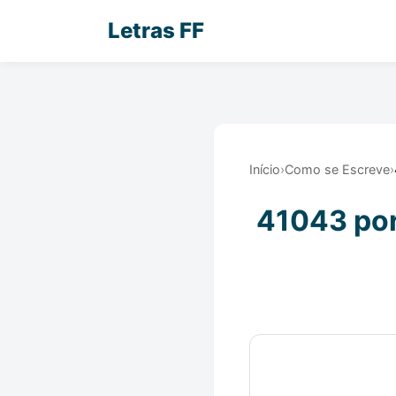
Letras FF
Início
›
Como se Escreve
›
41043 por