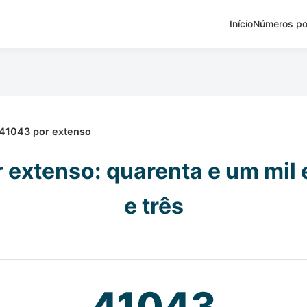
Início
Números po
41043 por extenso
 extenso: quarenta e um mil 
e três
41043