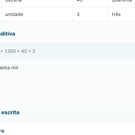
unidade
3
três
ditiva
+ 1.000 + 40 + 3
enta mil
escrita
ro