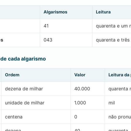
Algarismos
Leitura
41
quarenta e um m
es
043
quarenta e três
 de cada algarismo
Ordem
Valor
Leitura da
dezena de milhar
40.000
quarenta 
unidade de milhar
1.000
mil
centena
0
não pronu
dezena
40
quarenta