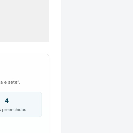
a e sete”.
4
s preenchidas