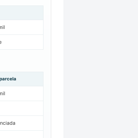
il
e
 parcela
mil
nciada