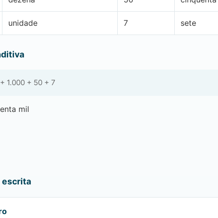
unidade
7
sete
ditiva
+ 1.000 + 50 + 7
enta mil
a
escrita
ro