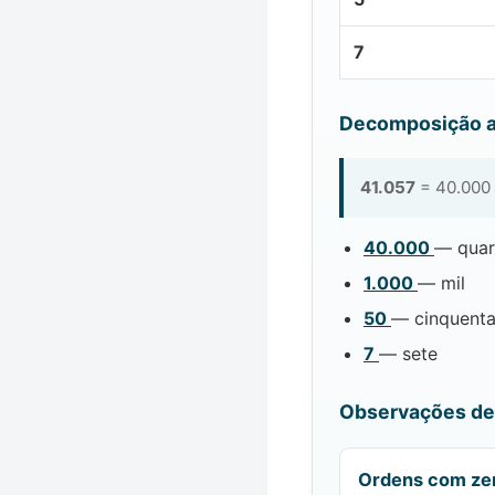
7
Decomposição a
41.057
= 40.000 
40.000
— quar
1.000
— mil
50
— cinquent
7
— sete
Observações de 
Ordens com ze