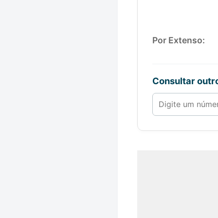
Por Extenso:
Consultar out
Número de 1 a 1