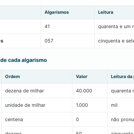
Algarismos
Leitura
41
quarenta e um m
es
057
cinquenta e set
 de cada algarismo
Ordem
Valor
Leitura da
dezena de milhar
40.000
quarenta 
unidade de milhar
1.000
mil
centena
0
não pronu
dezena
50
cinquenta