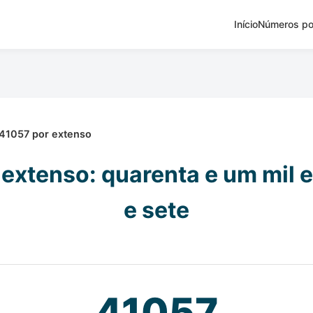
Início
Números po
41057 por extenso
extenso: quarenta e um mil 
e sete
41057