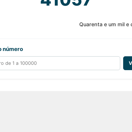
Quarenta e um mil e 
ro número
00000
V