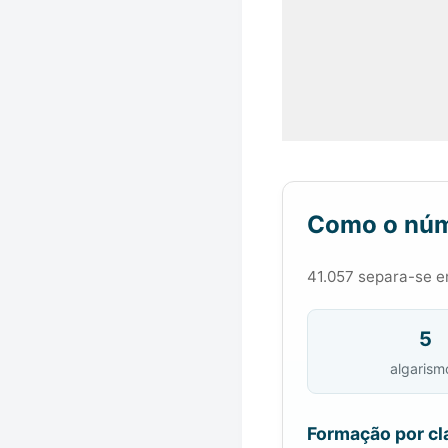
Como o núm
41.057 separa-se em
5
algarism
Formação por cl