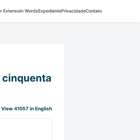
r Extenso
In Words
Expediente
Privacidade
Contato
e cinquenta
View 41057 in English