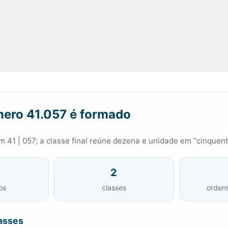
ero 41.057 é formado
 41 | 057; a classe final reúne dezena e unidade em “cinquent
2
os
classes
orden
asses