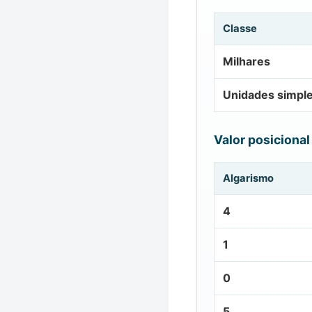
Classe
Milhares
Unidades simpl
Valor posicional
Algarismo
4
1
0
5