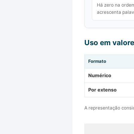
Há zero na ordem
acrescenta palavr
Uso em valor
Formato
Numérico
Por extenso
A representação consid